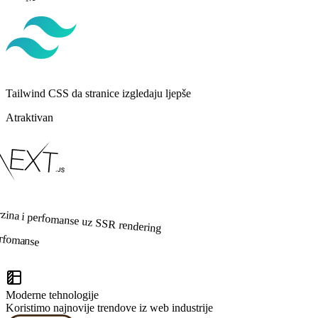
Tailwind CSS da stranice izgledaju ljepše
Atraktivan
zina i perfomanse uz SSR rendering
rfomanse
Moderne tehnologije
Koristimo najnovije trendove iz web industrije