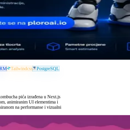
ORM
Tailwindcss
PostgreSQL
ombucha pića izrađena u Next.js
om, animiranim UI elementima i
iranom na performanse i vizualni