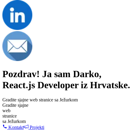
Pozdrav! Ja sam Darko,
React.js Developer iz Hrvatske.
G
r
a
d
i
t
e
s
j
a
j
n
e
w
e
b
s
t
r
a
n
i
c
e
s
a
J
e
ž
u
r
k
o
m
G
r
a
d
i
t
e
s
j
a
j
n
e
w
e
b
s
t
r
a
n
i
c
e
s
a
J
e
ž
u
r
k
o
m
Kontakt
Projekti