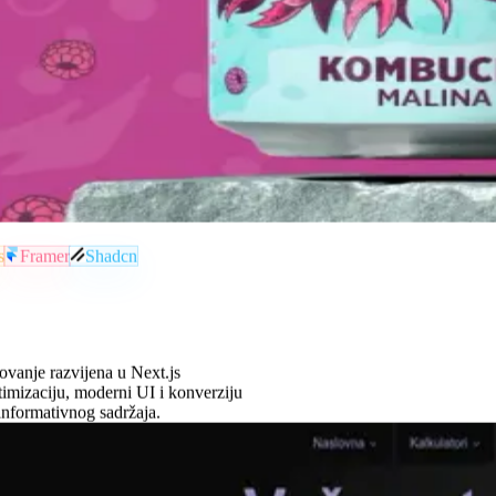
s
Framer
Shadcn
ovanje razvijena u Next.js
mizaciju, moderni UI i konverziju
informativnog sadržaja.