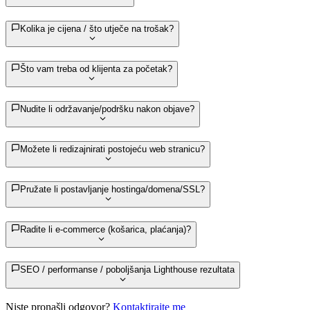
Kolika je cijena / što utječe na trošak?
Što vam treba od klijenta za početak?
Nudite li održavanje/podršku nakon objave?
Možete li redizajnirati postojeću web stranicu?
Pružate li postavljanje hostinga/domena/SSL?
Radite li e‑commerce (košarica, plaćanja)?
SEO / performanse / poboljšanja Lighthouse rezultata
Niste pronašli odgovor?
Kontaktirajte me