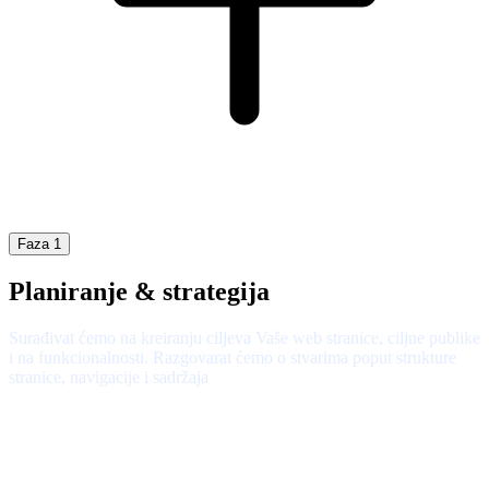
Faza 1
Planiranje & strategija
Surađivat ćemo na kreiranju ciljeva Vaše web stranice, ciljne publike
i na funkcionalnosti. Razgovarat ćemo o stvarima poput strukture
stranice, navigacije i sadržaja