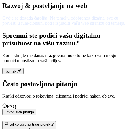
Razvoj & postvljanje na web
Ovdje se događa čarolija! Na temelju odobrenog dizajna, sve ću
prevesti u funkcionalni kod i izgraditi Vašu web stranicu od temelja.
Spremni ste podići
vašu
digitalnu
prisutnost na višu razinu?
Kontaktirajte me danas i razgovarajmo o tome kako vam mogu
pomoći u postizanju vaših ciljeva.
Kontakt
Često postavljana pitanja
Kratki odgovori o rokovima, cijenama i podršci nakon objave.
FAQ
Otvori sva pitanja
Koliko obično traje projekt?