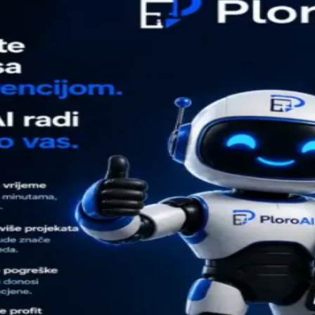
Rad na Azure Data Warehouse okruženju: ETL/procedure,
transformacije podataka i optimizacija modela
Dizajniranje i održavanje dimenzionih modela (fact/dimension
tabele) prilagođene poslovnim procesima
Razvoj i optimizacija DAX mera i kalkulacije u tabular
modelima
Kreiranje i unapređenje Power BI izvještaja i dashboard-a za
operativno i menadžersko izveštavanje
Suradnja sa poslovnim timovima na definisanju KPI-jeva i
analitičkih zahtjeva
Pogledajte neke od
najnovijih
projekata
Možda pronađete
inspiraciju
ili ideju