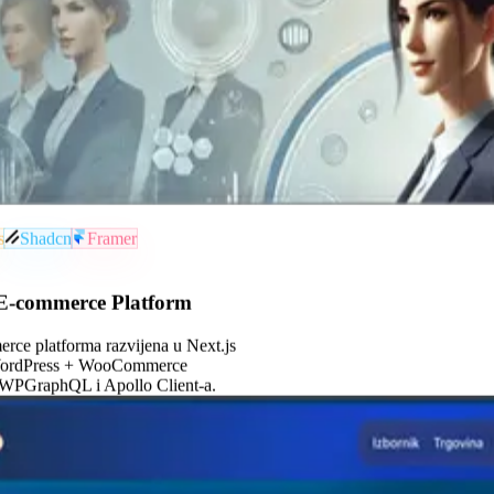
s
Shadcn
Framer
s E-commerce Platform
erce platforma razvijena u Next.js
a WordPress + WooCommerce
WPGraphQL i Apollo Client-a.