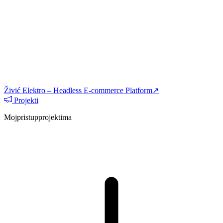
Živić Elektro – Headless E-commerce Platform
↗
Projekti
Moj
pristup
projektima