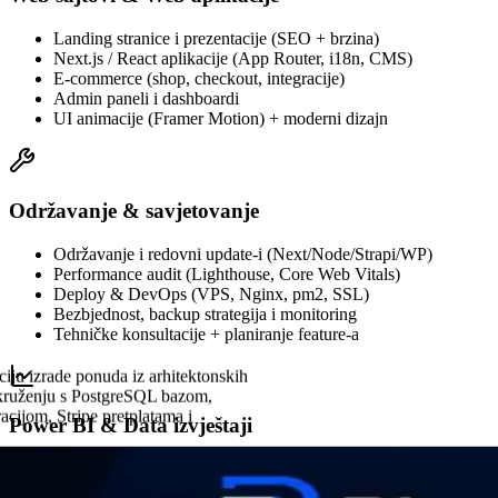
Landing stranice i prezentacije (SEO + brzina)
Next.js / React aplikacije (App Router, i18n, CMS)
E-commerce (shop, checkout, integracije)
Admin paneli i dashboardi
UI animacije (Framer Motion) + moderni dizajn
Održavanje & savjetovanje
Održavanje i redovni update-i (Next/Node/Strapi/WP)
Performance audit (Lighthouse, Core Web Vitals)
Deploy & DevOps (VPS, Nginx, pm2, SSL)
Bezbjednost, backup strategija i monitoring
Tehničke konsultacije + planiranje feature-a
iju izrade ponuda iz arhitektonskih
 okruženju s PostgreSQL bazom,
ijom, Stripe pretplatama i
Power BI & Data izvještaji
Razvoj i održavanje BI rješenja za potrebe Supply Chain-a,
prodaje i financija