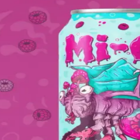
Ploro AI
↗