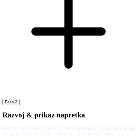
Faza 2
Razvoj & prikaz napretka
Kad se dogovorimo o planu, krećem u kodiranje. Od početnih skica
do uglađenog koda, obavještavam Vas o svakom koraku.