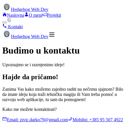
Hedgehog Web Dev
Naslovna
O meni
Projekti
Kontakt
Hedgehog Web Dev
Budimo u kontaktu
Upoznajmo se i razmjenimo ideje!
Hajde da pričamo!
Zanima Vas kako možemo zajedno raditi na nečemu sjajnom? Bilo
da imate ideju koja traži tehničku magiju ili Vam treba pomoć u
razvoju web aplikacije, tu sam da pomognem!
Kako me možete kontaktirati?
Email: zivic.darko79@gmail.com
Mobilni:
+385 95 507 4922